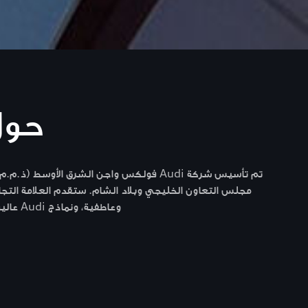
حول Audi الشر
مجلس التعاون الخليجي وبلاد الشام. ستقدم العلامة التجارية
وعاطفية، ونماذج Audi عالية الكفاءة والمتطورة والموثوقة، بالإضافة إلى تجربة منتج لا تُضاهى لكل عميل وفي كل نقطة اتصال.