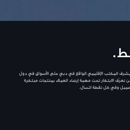
سيس شركة Audi فولكس واجن الشرق الأوسط (ذ.م.م) كشركة تابعة مملوكة بالكامل لشركة Audi إيه جي في عام 2005. يشرف المكتب الإقليمي الواقع في دبي على الأسواق في دول
حن نعرّف الابتكار تحت مهمة إرضاء العملاء بمنتجات مبتكرة