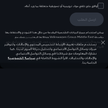
أوافق على تلقي مواد ترويجية أو تسويقية متعلقة بما ورد أعلاه.
ارسل الطلب
يمكن استخدام جميع البيانات الشّخصية المقدمة من خلال هذا النّموذج والاحتفاظ بها
بواسطة Volkswagen Group Middle East ووكلائها المعتمدين ومقدمي
خدماتها لأغراضٍ ترويجية أو تسويقية. لا ينطبق إلغاء الاشتراك من النّموذج أعلاه على
نستخدم ملفات تعريف الارتباط لتخصيص المحتوى والإعلانات، ولتوفير
الأنواع الأخرى من الاتصالات التّسويقية التّرويجية. الاتصال:
سياسة الخصوصية
ميزات وسائل التواصل الاجتماعي ولتحليل حركة المرور لدينا. كما
نشارك المعلومات مع شركائنا في وسائل التواصل الاجتماعي
والإعلانات والتحليلات. اقرأ الشروط الكاملة في
سياسة الخصوصية
الخاصة بنا.
العودة إلى الأعلى
المناطق
روابط سريعة
Audi أبوظبي