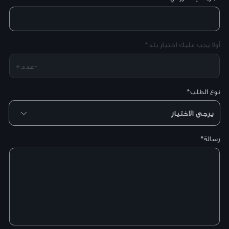
أولا يجب عليك اختيار بلد*
+عدد-
نوع الطلب*
رسالة*