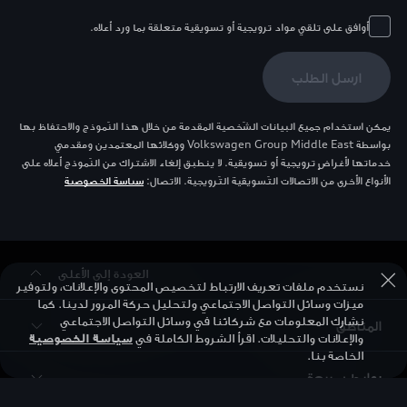
أوافق على تلقي مواد ترويجية أو تسويقية متعلقة بما ورد أعلاه.
ارسل الطلب
يمكن استخدام جميع البيانات الشّخصية المقدمة من خلال هذا النّموذج والاحتفاظ بها
بواسطة Volkswagen Group Middle East ووكلائها المعتمدين ومقدمي
خدماتها لأغراضٍ ترويجية أو تسويقية. لا ينطبق إلغاء الاشتراك من النّموذج أعلاه على
الأنواع الأخرى من الاتصالات التّسويقية التّرويجية. الاتصال:
سياسة الخصوصية
العودة إلى الأعلى
نستخدم ملفات تعريف الارتباط لتخصيص المحتوى والإعلانات، ولتوفير
ميزات وسائل التواصل الاجتماعي ولتحليل حركة المرور لدينا. كما
نشارك المعلومات مع شركائنا في وسائل التواصل الاجتماعي
المناطق
والإعلانات والتحليلات. اقرأ الشروط الكاملة في
سياسة الخصوصية
الخاصة بنا.
روابط سريعة
Audi أبوظبي