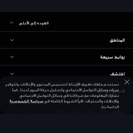
العودة إلى الأعلى
المناطق
روابط سريعة
Audi أبوظبي
Audi البحرين
اكتشف
الطرازات
Audi دبي
نستخدم ملفات تعريف الارتباط لتخصيص المحتوى والإعلانات، ولتوفير
احجز تجربة قيادة
ميزات وسائل التواصل الاجتماعي ولتحليل حركة المرور لدينا. كما
قصص التقدم
Audi Matcher
Audi الأردن
نشارك المعلومات مع شركائنا في وسائل التواصل الاجتماعي
احجز خدمة
والإعلانات والتحليلات. اقرأ الشروط الكاملة في
سياسة الخصوصية
التنقل الكهربائي
الخاصة بنا.
Audi الكويت
التكنولوجيا
المساعدة على الطريق
الأخبار / الصحافة
Audi لبنان
المستقبل
اعثر على وكيل
Audi Exclusive
Audi قطر