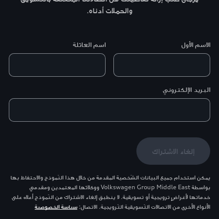
والحملات أدناه.
الاسم الأول
اسم العائلة
البريد الإلكتروني
إلغاء الاشتراك
يمكن استخدام جميع البيانات الشّخصية المقدمة من خلال هذا النّموذج والاحتفاظ بها
بواسطة Volkswagen Group Middle East ووكلائها المعتمدين ومقدمي
خدماتها لأغراضٍ ترويجية أو تسويقية. لا ينطبق إلغاء الاشتراك من النّموذج أعلاه على
الأنواع الأخرى من الاتصالات التّسويقية التّرويجية. الاتصال:
سياسة الخصوصية