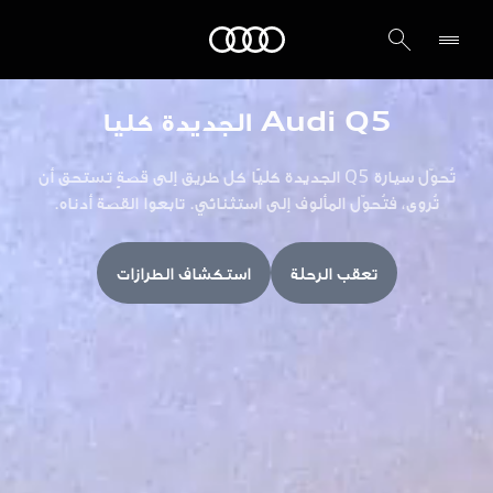
Audi الشرق الأوسط
Audi Q5 الجديدة كليا
تُحوّل سيارة Q5 الجديدة كليًا كل طريق إلى قصةٍ تستحق أن
تُروى، فتُحوّل المألوف إلى استثنائي. تابعوا القصة أدناه.
تعقب الرحلة
استكشاف الطرازات