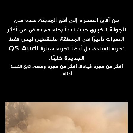
من
آفاق
الصحراء
إلى
أفق
المدينة،
هذه
هي
الجولة
الكبرى
حيث
نبدأ
رحلة
مع
بعض
من
أكثر
الأصوات
تأثيرًا
في
المنطقة،
ملتقطين
ليس
فقط
تجربة
القيادة،
بل
أيضا
تجربة
سيارة
Audi
Q5
الجديدة
كليًا.
أكثر
من
مجرد
قيادة.
أكثر
من
مجرد
وجهة.
تابع
القصة
أدناه.