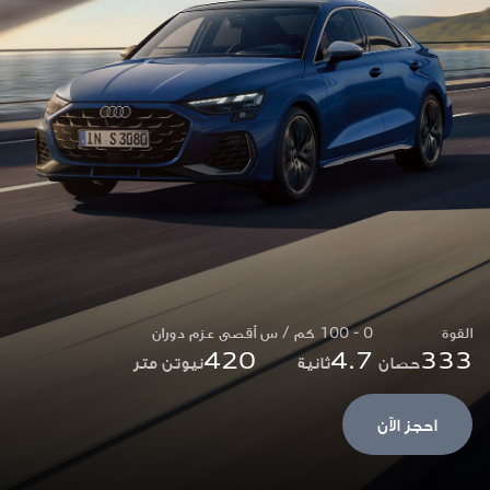
القوة
0 - 100 كم / س
أقصى عزم دوران
420
4.7
333
حصان
ثانية
نيوتن متر
احجز الآن