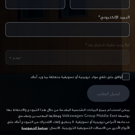
البريد الإلكتروني*
أولا يجب عليك اختيار بلد*
+عدد-
أوافق على تلقي مواد ترويجية أو تسويقية متعلقة بما ورد أعلاه.
ارسل الطلب
يمكن استخدام جميع البيانات الشّخصية المقدمة من خلال هذا النّموذج والاحتفاظ بها
بواسطة Volkswagen Group Middle East ووكلائها المعتمدين ومقدمي
خدماتها لأغراضٍ ترويجية أو تسويقية. لا ينطبق إلغاء الاشتراك من النّموذج أعلاه على
الأنواع الأخرى من الاتصالات التّسويقية التّرويجية. الاتصال:
سياسة الخصوصية