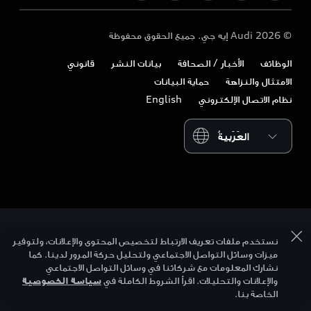
Audi Exclusive
Audi قطر
التصميم
اتصل بنا
© 2026 Audi إيه جي. جميع الحقوق محفوظة
تنزيل الكتيب
Audi عمان
الاستدامة
الوظائف
الأخبار / الصحافة
بيانات النشر
قانوني
المالكون وخدمات ما بعد البيع
Audi السعودية
أسلوب الحياة
الامتثال والنزاهة
حماية البيانات
الأعمال والأساطيل
نظام الاتصال الإلكتروني
English
Audi Sport
Please select country
نستخدم ملفات تعريف الارتباط لتخصيص المحتوى والإعلانات، ولتوفير
ميزات وسائل التواصل الاجتماعي ولتحليل حركة المرور لدينا. كما
نشارك المعلومات مع شركائنا في وسائل التواصل الاجتماعي
والإعلانات والتحليلات. اقرأ الشروط الكاملة في
سياسة الخصوصية
الخاصة بنا.