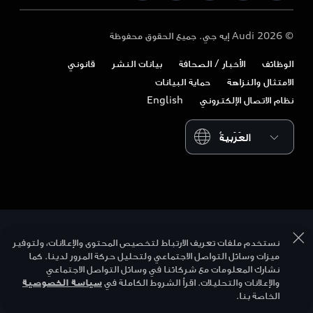
Audi Exclusive
Audi قطر
التصميم
اتصل بنا
© 2026 Audi إيه جي. جميع الحقوق محفوظة
تنزيل الكتيب
Audi عمان
الاستدامة
الوظائف
الأخبار / الصحافة
بيانات النشر
قانوني
المالكون وخدمات ما بعد البيع
Audi السعودية
أسلوب الحياة
الامتثال والنزاهة
حماية البيانات
الأعمال والأساطيل
نظام الاتصال الإلكتروني
English
Audi Sport
Please select country
نستخدم ملفات تعريف الارتباط لتخصيص المحتوى والإعلانات، ولتوفير
ميزات وسائل التواصل الاجتماعي ولتحليل حركة المرور لدينا. كما
نشارك المعلومات مع شركائنا في وسائل التواصل الاجتماعي
والإعلانات والتحليلات. اقرأ الشروط الكاملة في
سياسة الخصوصية
الخاصة بنا.