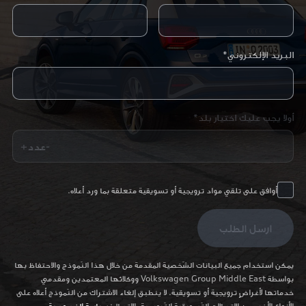
البريد الإلكتروني*
أولا يجب عليك اختيار بلد*
+عدد-
أوافق على تلقي مواد ترويجية أو تسويقية متعلقة بما ورد أعلاه.
ارسل الطلب
يمكن استخدام جميع البيانات الشّخصية المقدمة من خلال هذا النّموذج والاحتفاظ بها
بواسطة Volkswagen Group Middle East ووكلائها المعتمدين ومقدمي
خدماتها لأغراضٍ ترويجية أو تسويقية. لا ينطبق إلغاء الاشتراك من النّموذج أعلاه على
الأنواع الأخرى من الاتصالات التّسويقية التّرويجية. الاتصال:
سياسة الخصوصية