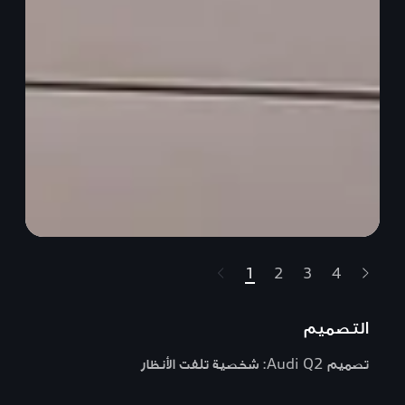
1
2
3
4
t-highlights.skipLinkText__
التصميم
تصميم Audi Q2: شخصية تلفت الأنظار