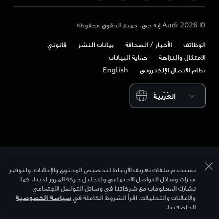
Audi Exclusive
Audi قطر
التصميم
اتصل بنا
© 2026 Audi إيه جي. جميع الحقوق محفوظة
تنزيل الكتيب
Audi عمان
الاستدامة
الوظائف
الأخبار / الصحافة
بيانات النشر
قانوني
المالكون وخدمات ما بعد البيع
Audi السعودية
أسلوب الحياة
الامتثال والنزاهة
حماية البيانات
الأعمال والأساطيل
نظام الاتصال الإلكتروني
English
Audi Sport
Please select country
نستخدم ملفات تعريف الارتباط لتخصيص المحتوى والإعلانات، ولتوفير
ميزات وسائل التواصل الاجتماعي ولتحليل حركة المرور لدينا. كما
نشارك المعلومات مع شركائنا في وسائل التواصل الاجتماعي
والإعلانات والتحليلات. اقرأ الشروط الكاملة في
سياسة الخصوصية
الخاصة بنا.