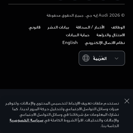
Audi Exclusive
Audi قطر
التصميم
اتصل بنا
© 2026 Audi إيه جي. جميع الحقوق محفوظة
تنزيل الكتيب
Audi عمان
الاستدامة
الوظائف
الأخبار / الصحافة
بيانات النشر
قانوني
المالكون وخدمات ما بعد البيع
Audi السعودية
أسلوب الحياة
الامتثال والنزاهة
حماية البيانات
الأعمال والأساطيل
نظام الاتصال الإلكتروني
English
Audi Sport
Please select country
نستخدم ملفات تعريف الارتباط لتخصيص المحتوى والإعلانات، ولتوفير
ميزات وسائل التواصل الاجتماعي ولتحليل حركة المرور لدينا. كما
نشارك المعلومات مع شركائنا في وسائل التواصل الاجتماعي
والإعلانات والتحليلات. اقرأ الشروط الكاملة في
سياسة الخصوصية
الخاصة بنا.