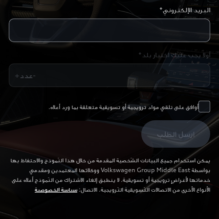
البريد الإلكتروني*
أولا يجب عليك اختيار بلد*
+عدد-
أوافق على تلقي مواد ترويجية أو تسويقية متعلقة بما ورد أعلاه.
ارسل الطلب
يمكن استخدام جميع البيانات الشّخصية المقدمة من خلال هذا النّموذج والاحتفاظ بها
بواسطة Volkswagen Group Middle East ووكلائها المعتمدين ومقدمي
خدماتها لأغراضٍ ترويجية أو تسويقية. لا ينطبق إلغاء الاشتراك من النّموذج أعلاه على
الأنواع الأخرى من الاتصالات التّسويقية التّرويجية. الاتصال:
سياسة الخصوصية