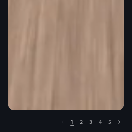
1
2
3
4
5
t-highlights.skipLinkText__