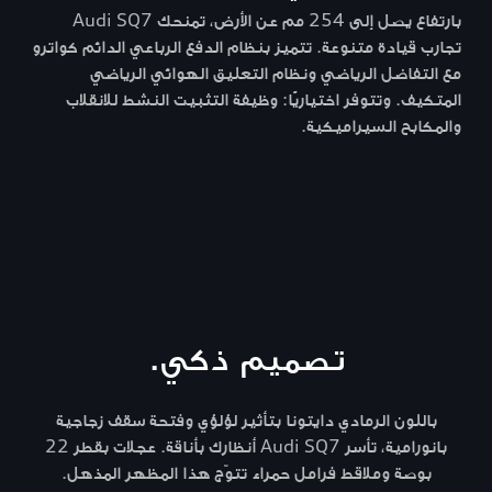
بارتفاع يصل إلى 254 مم عن الأرض، تمنحك Audi SQ7
 لا
تجارب قيادة متنوعة. تتميز بنظام الدفع الرباعي الدائم كواترو
الطري
مع التفاضل الرياضي ونظام التعليق الهوائي الرياضي
مثيل 
المتكيف. وتتوفر اختياريًا: وظيفة التثبيت النشط للانقلاب
والمكابح السيراميكية.
تصميم ذكي.
باللون الرمادي دايتونا بتأثير لؤلؤي وفتحة سقف زجاجية
بانورامية، تأسر Audi SQ7 أنظارك بأناقة. عجلات بقطر 22
بوصة وملاقط فرامل حمراء تتوّج هذا المظهر المذهل.