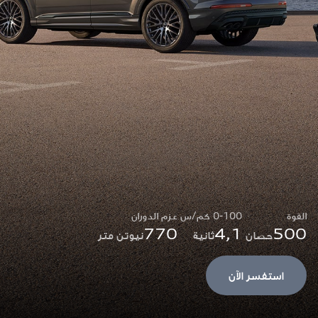
القوة
0-100 كم/س
عزم الدوران
770
4,1
500
حصان
ثانية
نيوتن متر
استفسر الآن