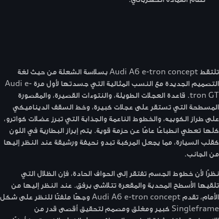
تلتقط Audi A6 e-tron concept بسلاسة الشعلة من حيث لغة
التصميم الجديدة مع النسب المثالية التي جسدتها لأول مرة Audi e-
tron GT. قاعدة العجلات الطويلة، والنتوءات القصيرة، والمقصورة
المسطحة التي تستقر على عجلات كبيرة، وخط السقف الديناميكي
على طراز الكوبيه، والخطوط الناعمة والجذابة التي تبرز عضلات كواترو،
كلها تعطي انطباعًا عامًا عن حزمة قوية. يتم إبراز البطارية في اللون
كقلب السيارة، مما يجعل المركبة تبدو نحيفة ورشيقة عند النظر إليها
من الجانب.
نظرًا لأن خطوط الجسم تفتقر إلى الحواف الحادة، فإن الظلال التي
تلقيها الأسطح المحدبة والمقعرة تتلاشى برفق. عند النظر إليها من
الأمام، تقدم Audi A6 e-tron concept وجهًا ملفتًا للنظر على شكل
Singleframe كبير ومغلق ومصمم لتحقيق أقصى قدر من