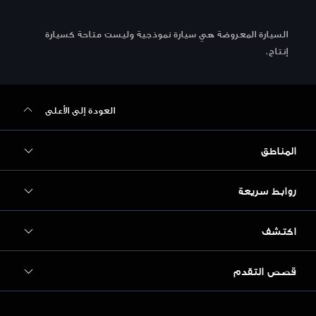
السيارة المعروضة هي سيارة نموذجية وليست متاحة كسيارة
إنتاج.
العودة إلى الأعلى
المناطق
روابط سريعة
Audi أبوظبي
Audi البحرين
اكتشف
الطرازات
Audi دبي
احجز تجربة قيادة
قصص التقدم
Audi Matcher
Audi الأردن
احجز خدمة
التنقل الكهربائي
Audi الكويت