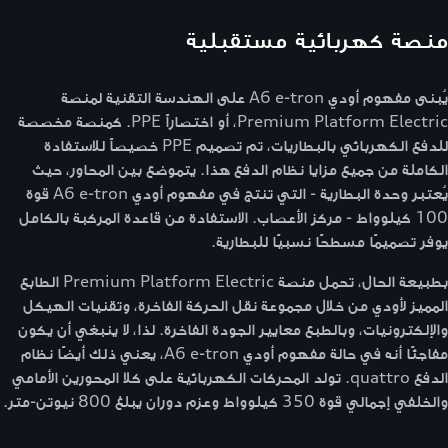
منصة كهربائية مستقبلية
يُبنى مفهوم أودي A6 e-tron على الهندسة التقنية لمنصة
Premium Platform Electric، أو اختصاراً PPE. كمنصة مخصصة
للدفع الكهربائي بالبطاريات، تم تصميم PPE خصيصاً للاستفادة
الكاملة من جميع مزايا نظام الدفع هذا. يتموضع بين المحاور، حيث
يُعتبر وحدة البطارية - التي تنتج في مفهوم أودي A6 e-tron قوة
100 كيلوواط - مركز الأعصاب. الاستفادة من قاعدة المركبة بالكامل
يوفر تصميمًا مسطحًا نسبيًا للبطارية.
بطبيعة الحال، تحمل منصة Premium Platform Electric الطابع
المميز لأودي من خلال مجموعة نقل الحركة الفاخرة، وتقنيات الهيكل
والإلكترونيات، وبالطبع معايير الجودة الفاخرة. لذا، لا ينبغي أن يكون
مفاجئًا أنه في حالة مفهوم أودي A6 e-tron، يعني ذلك أيضًا نظام
الدفع quattro. تولد المحركات الكهربائية على كلا المحورين الأمامي
والخلفي إجمالي قوة 350 كيلوواط وعزم دوران يبلغ 800 نيوتن-متر.