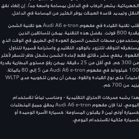
الكهربائية، يشعر الركاب في الداخل بمساحة واسعة جدًا. إن إلغاء نفق
النقل وتمديد قاعدة العجلات يوفر الكثير من المساحة في الداخل.
قلب تقنية القيادة في مفهوم Audi A6 e-tron هو تقنية الشحن
بقدرة 800 فولت. بفضل هذه التقنية، يمكن للسائقين الذين
يستخدمون محطات الشحن السريع العودة إلى الطريق في الوقت الذي
يستغرقه التوقف للتزود بالوقود التقليدي واستراحة قصيرة لتناول
القهوة. يكفي عشر دقائق فقط لإعادة الشحن بشكل كافٍ للسفر لأكثر
من 300 كم. في أقل من 25 دقيقة، يمكن رفع مستوى البطارية بقدرة
100 كيلوواط في مفهوم Audi A6 e-tron من 5 إلى 80 بالمائة.
اعتمادًا على نوع القيادة والقوة، يمكن أن يكون للكوبيه مدى WLTP
يزيد عن 700 كم.
هذا يشبه محركات الاحتراق التقليدية - ومناسب تمامًا للاستخدام
اليومي. لذا فإن مفهوم Audi A6 e-tron يحقق جميع المتطلبات
كسيارة أولى لمن لا يقبلون المساومة: كسيارة الأسرة الوحيدة أو
كسيارة مثالية للاستخدام اليومي.