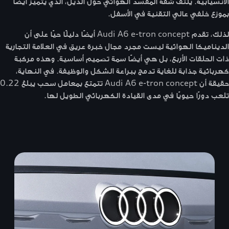
الانسيابية. يلتف شفة المفسد الهوائي حول الذيل، الذي يتميز أيضًا
بموزع خلفي عالي التقنية في الأسفل.
لذلك، تقدم Audi A6 e-tron concept أيضًا دليلًا حيًا على أن
الديناميكا الهوائية ليست مجرد مجال خبرة عريق في العلامة التجارية
ذات الحلقات الأربع، بل هي أيضًا سمة تصميم أساسية. وهذه مركبة
كهربائية جذابة للغاية تدمج ببراعة الشكل والوظيفة. في النهاية،
حقيقة أن Audi A6 e-tron concept تتمتع بمعامل سحب يبلغ 0.22
تلعب دورًا حيويًا في مدى القيادة الكهربائي الطويل لها.