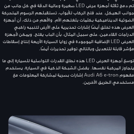
تم دمج ثلاثة أجهزة عرض LED صغيرة وعالية الدقة في كل جانب من
جوانب الهيكل. عند فتح الركاب للأبواب، تستقبلهم الرسوم المتحركة
الضوئية الديناميكية بكلمات بلغتهم الأم. والأهم من ذلك، أن أجهزة
العرض هذه تخلق أيضًا إشارات تحذيرية على الأرض لتنبيه راكبي
الدراجات القادمين، على سبيل المثال، بأن الباب يفتح. ويمكن لأجهزة
العرض LED الإضافية الموجودة في زوايا السيارة الأربعة إنتاج إسقاطات
مؤشر قابلة للتعديل وبالتالي توفير تحذيرات أيضًا.
توسع أجهزة العرض LED هذه نطاق القدرات التواصلية للسيارة إلى ما
يتجاوز المركبة نفسها. بفضل الشبكة الذكية في السيارة، يستخدم
مفهوم Audi A6 e-tron إشارات بصرية لمشاركة المعلومات مع
مستخدمي الطريق الآخرين.