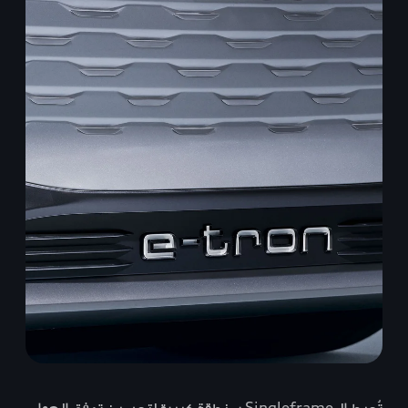
تُحيط الـ Singleframe بمنطقة كبيرة لتحسين تدفق الهواء.