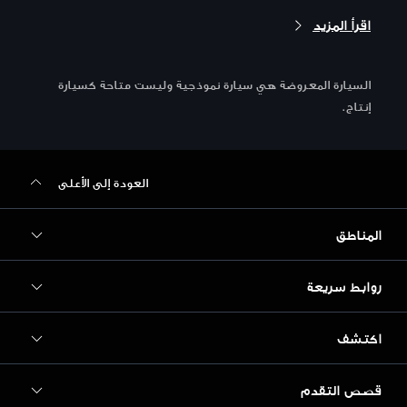
اقرأ المزيد
السيارة المعروضة هي سيارة نموذجية وليست متاحة كسيارة
إنتاج.
العودة إلى الأعلى
المناطق
روابط سريعة
Audi أبوظبي
Audi البحرين
اكتشف
الطرازات
Audi دبي
احجز تجربة قيادة
قصص التقدم
Audi Matcher
Audi الأردن