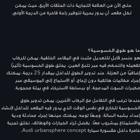
حتى الآن من العلامة التجارية ذات الحلقات الأربع، حيث يمكن
لكل مقعد أن يدور بحرية لتوفير راحة فاخرة من الدرجة الأولى.
ما هو طوق الخصوصية؟
هو عنصر قابل للتعديل مثبت في المقاعد الخلفية، يمكن للركاب
تفعيله والتحكم فيه عبر تتبع العين. يخلق طوق الخصوصية تأثيرًا
إضافيًا من العزلة. عند تدوير الطوق للداخل بمقدار 25 درجة، يمكنك
إجراء مكالمات هاتفية دون إزعاج، أو الاستماع إلى الموسيقى عبر
مكبرات الصوت المدمجة، أو ببساطة الاسترخاء في بيئة محجوبة.
عندما ترغب في التفاعل مع الركاب الآخرين، يمكن تدوير طوق
الخصوصية للخارج في نفس الوقت الذي يدور فيه المقعد للداخل لإنشاء
إعداد يشبه الصالة. وجهًا لوجه، يمكنك حينها إجراء محادثة ودية
والاستمتاع بمشروب معًا. بفضل ثراء الخيارات والوظائف، نخلق تجربة
غامرة داخل مقصورة سيارة Audi urbansphere concept.