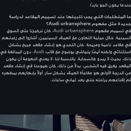
عندما يكون الجو باردًا.
ما المتطلبات التي يجب تلبيتها عند تصميم المقاعد لدراسة
جديدة مثل مفهوم Audi urbansphere؟
في تصميم مفهوم Audi urbansphere، كان تركيزنا على السوق
الصينية. خلال عملية التعاون مع العملاء الصينيين، أشاروا إلى رغبتهم
في مقاعد ناعمة ومريحة. كان التحدي هو إنشاء مقعد مريح بشكل
استثنائي ولكنه أيضًا يتماشى بوضوح مع قالب Audi، دون المبالغة في
ذلك، بحيث لا يبدو كالسحابة. بالنسبة لنا، لا يعني النعومة أن يكون
المقعد يغرق فيه الشخص. بدلاً من ذلك، كان طموحنا في إنشاء مقعد
من الدرجة الأولى هو مفاجأة العملاء بشكل سار، أولاً بإبهارهم بمظهره
ثم إقناعهم براحته حتى بعد ثماني ساعات.