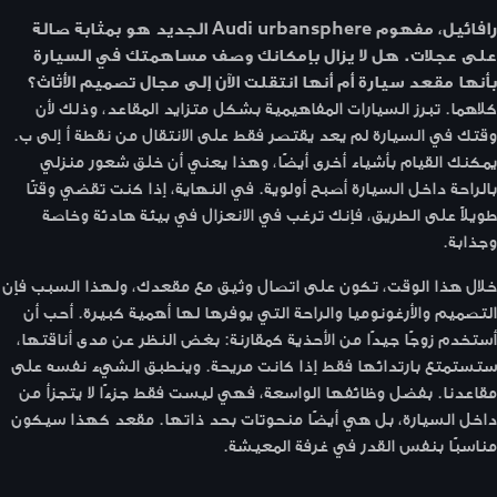
رافائيل، مفهوم Audi urbansphere الجديد هو بمثابة صالة
على عجلات. هل لا يزال بإمكانك وصف مساهمتك في السيارة
بأنها مقعد سيارة أم أنها انتقلت الآن إلى مجال تصميم الأثاث؟
كلاهما. تبرز السيارات المفاهيمية بشكل متزايد المقاعد، وذلك لأن
وقتك في السيارة لم يعد يقتصر فقط على الانتقال من نقطة أ إلى ب.
يمكنك القيام بأشياء أخرى أيضًا، وهذا يعني أن خلق شعور منزلي
بالراحة داخل السيارة أصبح أولوية. في النهاية، إذا كنت تقضي وقتًا
طويلاً على الطريق، فإنك ترغب في الانعزال في بيئة هادئة وخاصة
وجذابة.
خلال هذا الوقت، تكون على اتصال وثيق مع مقعدك، ولهذا السبب فإن
التصميم والأرغونوميا والراحة التي يوفرها لها أهمية كبيرة. أحب أن
أستخدم زوجًا جيدًا من الأحذية كمقارنة: بغض النظر عن مدى أناقتها،
ستستمتع بارتدائها فقط إذا كانت مريحة. وينطبق الشيء نفسه على
مقاعدنا. بفضل وظائفها الواسعة، فهي ليست فقط جزءًا لا يتجزأ من
داخل السيارة، بل هي أيضًا منحوتات بحد ذاتها. مقعد كهذا سيكون
مناسبًا بنفس القدر في غرفة المعيشة.