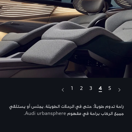
1
2
3
4
5
راحة تدوم طويلاً: حتى في الرحلات الطويلة، يجلس أو يستلقي
،
جميع الركاب براحة في مفهوم Audi urbansphere.
مثال
عالية