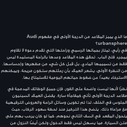
ما الذي يميز المقاعد من الدرجة الأولى في مفهوم
Audi
urbansphere؟
في رأيي، تمتاز بجمالها الرسمي وراحتها التي تقدم دعوة لا تقاوم
بمجرد فتح الباب. تحقق هذه المقاعد وعدها بالراحة المستمدة ليس
فقط من تصميمها المادي، بل قبل كل شيء من مظهرها وإحساسها.
من النظرة الأولى، يشعر العملاء بأن رحلتهم ستكون مريحة، ويمكنهم
الاسترخاء بعيدًا عن ضغوط حياتهم اليومية للاستمتاع بها.
نظرًا لأنها ليست واضحة على الفور، فإن جميع الوظائف المدمجة في
مقاعد الدرجة الأولى تأتي كمفاجأة سارة. يفضل العملاء الصينيون
الجلوس في الخلف، لذا تم تكوين وسائل الراحة والعروض الترفيهية
مع مراعاة ذلك. يتضح هذا التركيز منذ لحظة صعود الركاب، حيث
يتحول المقعد في الصف الثاني نحوهم، كما لو كان يرحب بهم على
متن السيارة، مما يسهل ليس فقط الدخول ولكن أيضًا النزول من