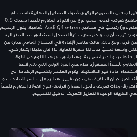
فيما يتعلق بالتصميم الرقمي لأضواء التشغيل النهارية باستخدام
مقاطع ضوئية فردية، يلعب لوح من الفولاذ المقاوم للصدأ بسمك 0.5
ملم دورًا رئيسيًا في مصابيح Audi Q4 e-tron الأمامية. يقول المصمم
بونر: "يجب أن يبدو كل شيء دقيقًا بشكل استثنائي عند النظر إليه
عن قرب. ومع ذلك، كانت عناصر الإضاءة في المصباح الأمامي عبارة عن
كتل واسعة نسبيًا بدت لنا ضخمة للغاية. لذا كان علينا ابتكار شيء
لجعلها تبدو أكثر انسيابية. وهنا يأتي دور هذا اللوح من الفولاذ
المقاوم للصدأ المصقول. هذه هي المرة الأولى التي يتم فيها
استخدام مادة غير البلاستيك. يقوم العنصر بتقسيم المقدمة إلى
أقسام رغم أن الخلفية تظل دون تغيير. هذا يجعل عناصر الإضاءة تبدو
أكثر رقة وذات تعريف دقيق. الجدران الرقيقة للوح الفولاذ المقاوم للصدأ
هي الطريقة الوحيدة لتعزيز التعريف الدقيق للتصميم."