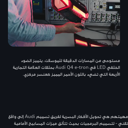
مستوحى من المسارات الدقيقة للموصلات، يتميز الضوء
الخلفي LED في Audi Q4 e-tron بحلقات العلامة التجارية
الأربعة التي تضيء باللون الأحمر المميز كعنصر مركزي.
مهمتهم هي تحويل الأفكار البصرية لفريق تصميم Audi إلى واقع
تقني - لتصميم البرمجيات بحيث تتألق ميزات المصابيح الأمامية