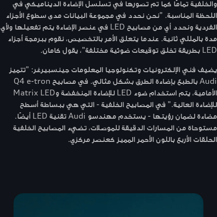
والخلفية تمامًا كما تم تصورها في تسلسل الإضاءة الديناميكي في
اللحظة المناسبة. "نحن نحدد في مجموعة البيانات مدى سطوع الأجزاء
الفردية ونحدد أي من مصابيح LED في عنصر الإضاءة يتم تفعيلها ولأي
مدة بالمللي ثانية. عندما يتعلق الأمر بالتخصيص، نقوم ببرمجة أجزاء
LED بطريقة تخلق توقيعات ضوئية مختلفة"، يقول كامان.
يضيف فني الإلكترونيات وتكنولوجيا المعلومات جينسبيرغر: "تتميز
Audi بالطبع بإضاءة الطرق بشكل مثالي. في مصابيح Q4 e-tron
الأمامية، يتم استخدام ضوء LED للإضاءة المنخفضة وMatrix LED
للإضاءة العالية." في المصابيح الخلفية - التي هي ببساطة أسطح
مضاءة لضمان رؤيتها - يستخدم مهندسو Audi تقنية LED أيضًا.
مستوحاة من المسارات الدقيقة للموصلات، تضيء المصابيح الخلفية
الحلقات الأربع باللون الأحمر المميز كعنصر مركزي.