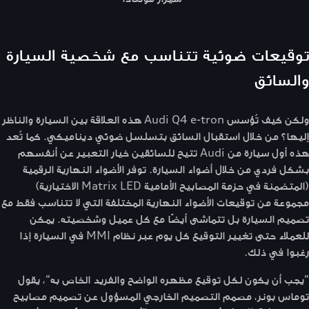
توقيعات ضوئية تتناسب مع شخصية السيارة
والسائق
ولكن كيف تُؤسس Audi Q4 e-tron هذه العلاقة بين السيارة والناظر
إليها؟ من خلال استقبال السائق بتسلسل ضوئي ديناميكي. كما تُعد
هذه أول سيارة من Audi تتيح للسائقين خيار التعبير عن أنفسهم
بشكل فردي من خلال أضواء السيارة. توفر الأضواء النهارية الرقمية
(المتضمنة في حزمة المصابيح الأمامية Matrix LED الاختيارية)
مجموعة من توقيعات الأضواء النهارية المختلفة التي لا تتناسب فقط مع
تصميم السيارة بل تتماشى أيضًا مع كل عميل وشخصيته. يمكن
للعملاء حتى تغيير التوقيع كل يوم عبر نظام MMI في السيارة إذا
رغبوا في ذلك.
"يجب أن يكون لكل توقيع مظهره الواضح والفريد الخاص به"، يقول
توماس بونر، مصمم التصميم الخارجي المسؤول عن تصميم مصابيح