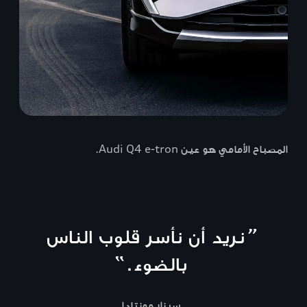
المصباح الأمامي هو عين Audi Q4 e-tron.
“
نريد أن نأسر قلوب الناس
بالضوء.
”
سيزار مونتادا