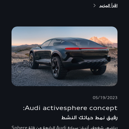
اقرأ المزيد
05/19/2023
Audi activesphere concept:
رفيق نمط حياتك النشط
رياضي، شغوف، أنيق: سيارة Audi الرابعة من فئة Sphere