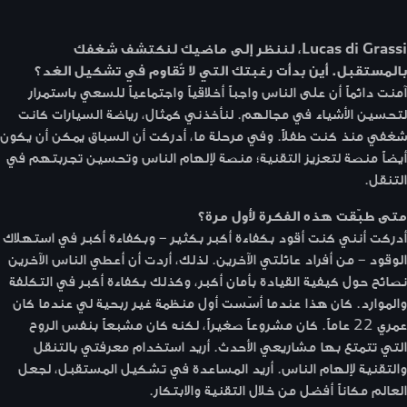
Lucas di Grassi، لننظر إلى ماضيك لنكتشف شغفك
بالمستقبل. أين بدأت رغبتك التي لا تُقاوم في تشكيل الغد؟
آمنت دائماً أن على الناس واجباً أخلاقياً واجتماعياً للسعي باستمرار
لتحسين الأشياء في مجالهم. لنأخذني كمثال، رياضة السيارات كانت
شغفي منذ كنت طفلاً. وفي مرحلة ما، أدركت أن السباق يمكن أن يكون
أيضاً منصة لتعزيز التقنية؛ منصة لإلهام الناس وتحسين تجربتهم في
التنقل.
متى طبّقت هذه الفكرة لأول مرة؟
أدركت أنني كنت أقود بكفاءة أكبر بكثير – وبكفاءة أكبر في استهلاك
الوقود – من أفراد عائلتي الآخرين. لذلك، أردت أن أعطي الناس الآخرين
نصائح حول كيفية القيادة بأمان أكبر، وكذلك بكفاءة أكبر في التكلفة
والموارد. كان هذا عندما أسّست أول منظمة غير ربحية لي عندما كان
عمري 22 عاماً. كان مشروعاً صغيراً، لكنه كان مشبعاً بنفس الروح
التي تتمتع بها مشاريعي الأحدث. أريد استخدام معرفتي بالتنقل
والتقنية لإلهام الناس. أريد المساعدة في تشكيل المستقبل، لجعل
العالم مكاناً أفضل من خلال التقنية والابتكار.