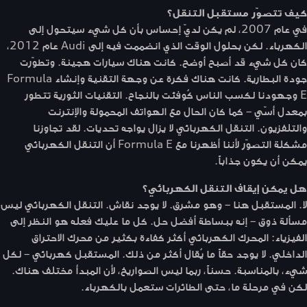
كيف تتصوّر مستقبل التنقل؟
في عام 2007، لم يكن لديّ إحساس بأن كل شيء سيتحول إلى
الكهرباء. لكن بحلول الوقت الذي انضممت فيه إلى Audi عام 2012،
كان كل شيء قد أصبح أوضح. كانت هناك سيارات هجينة. وتطوّرت
جودة البطارية. كانت هناك فكرة عن وجهة التقنية وإنشاء Formula
E وجهودنا لكسب الناس كُوفئت بالنجاح. التقنيات الثورية تتطور
بمعدل أسّي – كما كان الحال مع الهواتف المحمولة والإنترنت
والتلفزيون. التنقل الكهربائي لا يزال يواجه تحديات. لقد تجاوزنا
مشكلة التصوّر لأننا أظهرنا مع Formula E أن التنقل الكهربائي
يمكن أن يكون جذاباً.
هل يمكن إيقاف التنقل الكهربائي؟
لا. المستقبل هنا – وهو مشرق. لا يوجد نقاش. التنقل الكهربائي ليس
مسألة ذوق – إنه ببساطة أفضل حل. كل ما عليك فعله هو النظر إلى
الفيزياء: المحرك الكهربائي أكثر كفاءة بكثير من محرك الاحتراق
الداخلي. لا يوجد حقاً ما يُقال أكثر من ذلك. المستقبل كهربائي – لكل
شيء، بالمناسبة. حسناً، ربما ليس الصواريخ، لأن المبدأ مختلف هناك.
لكن في مرحلة ما، حتى الطائرات ستعمل بالكهرباء.