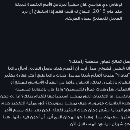
لوكاس دي غراسي كان سفيراً لبرنامج الأمم المتحدة للبيئة
منذ عام 2018. النجاح له قيمة فقط إذا استطاع أن يرد
الجميل للمجتمع بهذه الطريقة.
هل تمانع تجاوز منطقة راحتك؟
أنا شخص فضولي جداً. أريد أن أفهم كيف يعمل العالم. أسأل دائماً
"لماذا؟" عندما أتعلم شيئاً جديداً. هناك دائماً طرق أكثر كفاءة بكثير
للقيام بالأشياء. لذلك، أتساءل دائماً عن الهدف الأساسي للمنتج أو
العملية. هل هناك مجال للتحسين؟ وإذا كان بإمكاننا تحسينه
بأنفسنا، ما التقنيات التي يمكننا استخدامها للقيام بذلك؟ إذا لم تكن
هذه التقنيات موجودة، كيف يمكننا تطويرها؟ في عملية التفكير هذه،
في البداية تشعر وكأن هناك الكثير لفعله. لكن بعد ذلك يصبح الأمر
مثيراً للاهتمام جداً. وهذا هو المكان الذي أريد أن أكون فيه دائماً. هذا
هو شريان حياتي: المستقبل الآن.